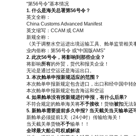
“第56号令”基本情况
1. 什么是海关总署第56号令？
英文全称：
China Customs Advanced Manifest
英文缩写：CCAM 或 CAM
新规全称：
《关于调整水空运进出境运输工具、舱单监管相关
业内俗称：第56号令 或“中国版AMS”
2. 此次56号令，将影响到那些企业？
将影响
所有
的外贸，货代和报关企业！
无论是通过空运还是海运出口。
3. 本次舱单申报新规适应的范围？
本次舱单申报新规定包含进口，出口和经中国中转
本次舱单申报新规定包含海运和空运
4. 如果舱单没有按新规进行申报，有什么后果?
不符合规定的舱单海关将
不予接收
！货物
被扣
无法
5. 新舱单需要提前多久申报? 当天截关当天输单还
新舱单必须提前1天（24小时）传输给海关！
当天截关单货物
不予
输单！！
全球最大船公司权威解读