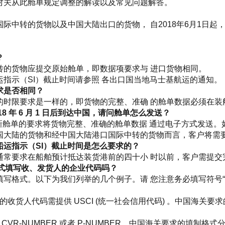
对关从此舱单规定调整的解读以及常见问题解答。
际中转的货物以及中国大陆出口的货物， 自2018年6月1日起
？
转的货物应提交原始舱单，即数据项要求与 进口货物相同。
指示（SI）截止时间请参照 各出口国当地马士基航运的通知。
求是否相同？
时限要求是一样的，即货物的完整、准确 的舱单数据必须在装船
2018 年 6 月 1 日后到达中国，请问舱单怎么发送？
中国海关新舱单的要求将货物完整、准确的舱单数据 通过电子方式发
国大陆的货物和经中国大陆港口国际中转的货物而言，客户将需
运指示（SI）截止时间是怎么要求的？
通常要求在船舶预计抵达装货港前的四十小 时以前，客户需提交
格式填写收、发货人的企业代码吗？
写格式。以下为我们列举的几个例子。请 您注意务必填写符号“
中的收货人代码需提供 USCI (统一社会信用代码) 。中国海关要求
CVR-NUMBER 或者 P-NUMBER。中国海关要求的填制格式分别