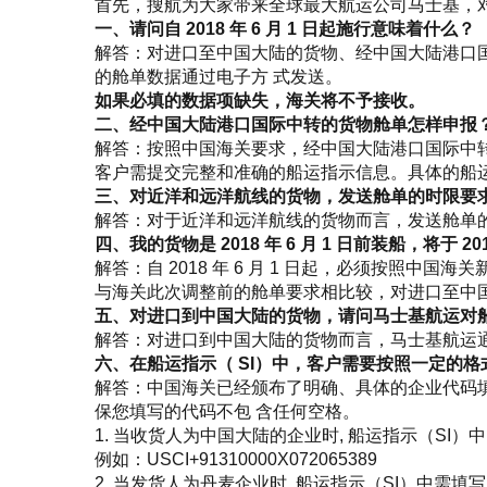
首先，搜航为大家带来全球最大航运公司马士基，
一、请问自 2018 年 6 月 1 日起施行意味着什么？
解答：对进口至中国大陆的货物、经中国大陆港口国
的舱单数据通过电子方 式发送。
如果必填的数据项缺失，海关将不予接收。
二、经中国大陆港口国际中转的货物舱单怎样申报
解答：按照中国海关要求，经中国大陆港口国际中
客户需提交完整和准确的船运指示信息。具体的船运
三、对近洋和远洋航线的货物，发送舱单的时限要
解答：对于近洋和远洋航线的货物而言，发送舱单的
四、我的货物是 2018 年 6 月 1 日前装船，将于 
解答：自 2018 年 6 月 1 日起，必须按照
与海关此次调整前的舱单要求相比较，对进口至中
五、对进口到中国大陆的货物，请问马士基航运对船
解答：对进口到中国大陆的货物而言，马士基航运
六、在船运指示（ SI）中，客户需要按照一定的
解答：中国海关已经颁布了明确、具体的企业代码填
保您填写的代码不包 含任何空格。
1. 当收货人为中国大陆的企业时, 船运指示（SI）
例如：USCI+91310000X072065389
2. 当发货人为丹麦企业时, 船运指示（SI）中需填写 