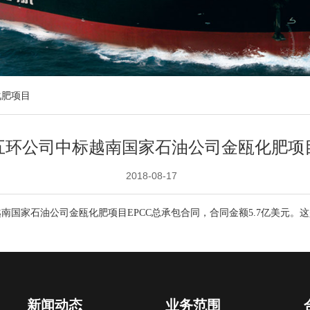
化肥项目
五环公司中标越南国家石油公司金瓯化肥项
2018-08-17
越南国家石油公司金瓯化肥项目EPCC总承包合同，合同金额5.7亿美元
新闻动态
业务范围