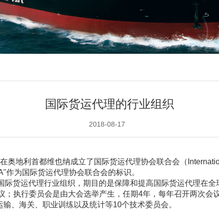
国际货运代理的行业组织
2018-08-17
协会在奥地利首都维也纳成立了国际货
运
代理协会联合会
（Internati
TA"作为国际货运代理协会联
合会的标识。
的国际货运代理行业组织，期目的
是
保障和提高国际货运代理在全球
议；执行委员会是由大会选举产
生，
任期4
年，每年召开两次会
输、海关、职业训练以及统计等10
个
技
术委员
会。