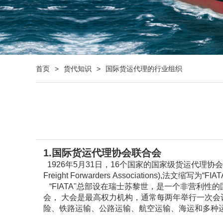
首页
>
货代知识
>
国际货运代理的行业组织
1.国际货运代理协会联合会
1926年5月31日，16个国家的国家级货运代理
Freight Forwarders
Associations),
法文缩写为“FIA
“FIATA"总部设在瑞士苏黎世，是一个非营利性
会，
大会是最高权力机构，通常每两年举行一次会
险、
铁路运
输、公路运输、航空运输、海运和多种运