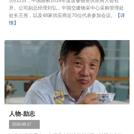
5月22日，中国路桥2018年度设备物资供应商大会召
开。公司副总经理刘弘，中国交建物采中心采购管理处
处长王燕，以及48家供应商近70位代表参加会议。
【详
情】
人物-励志
2018-08-17