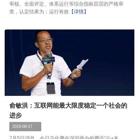
审核、全面评定、体系运行等综合指标层层的严格审
查，认定结果为：运行有效
【详情】
俞敏洪：互联网能最大限度稳定一个社会的
进步
2018-08-17
7月5日消息，今日马化腾在深圳举办的腾讯“云+未