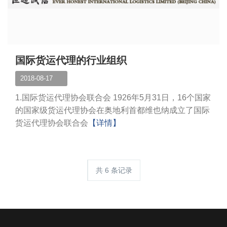
国际货运代理的行业组织
2018-08-17
1.国际货运代理协会联合会 1926年5月31日，16个国家
的国家级货运代理协会在奥地利首都维也纳成立了国际
货运代理协会联合会
【详情】
共 6 条记录